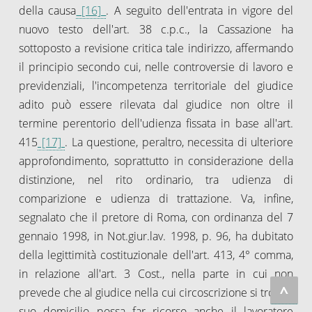
della causa
[16]
. A seguito dell'entrata in vigore del
nuovo testo dell'art. 38 c.p.c., la Cassazione ha
sottoposto a revisione critica tale indirizzo, affermando
il principio secondo cui, nelle controversie di lavoro e
previdenziali, l'incompetenza territoriale del giudice
adito può essere rilevata dal giudice non oltre il
termine perentorio dell'udienza fissata in base all'art.
415
[17]
. La questione, peraltro, necessita di ulteriore
approfondimento, soprattutto in considerazione della
distinzione, nel rito ordinario, tra udienza di
comparizione e udienza di trattazione. Va, infine,
segnalato che il pretore di Roma, con ordinanza del 7
gennaio 1998, in Not.giur.lav. 1998, p. 96, ha dubitato
della legittimità costituzionale dell'art. 413, 4° comma,
in relazione all'art. 3 Cost., nella parte in cui non
^
prevede che al giudice nella cui circoscrizione si trova il
suo domicilio possa far ricorso anche il lavoratore