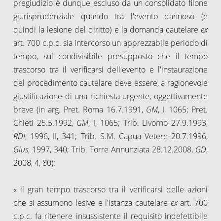
pregiudizio è dunque escluso da un consolidato filone
giurisprudenziale quando tra l'evento dannoso (e
quindi la lesione del diritto) e la domanda cautelare
ex
art. 700 c.p.c. sia intercorso un apprezzabile periodo di
tempo, sul condivisibile presupposto che il tempo
trascorso tra il verificarsi dell'evento e l'instaurazione
del procedimento cautelare deve essere, a ragionevole
giustificazione di una richiesta urgente, oggettivamente
breve (in arg. Pret. Roma 16.7.1991,
GM
, I, 1065; Pret.
Chieti 25.5.1992,
GM
, I, 1065; Trib. Livorno 27.9.1993,
RDI
, 1996, II, 341; Trib. S.M. Capua Vetere 20.7.1996,
Gius
, 1997, 340; Trib. Torre Annunziata 28.12.2008,
GD
,
2008, 4, 80):
« il gran tempo trascorso tra il verificarsi delle azioni
che si assumono lesive e l'istanza cautelare
ex
art. 700
c.p.c. fa ritenere insussistente il requisito indefettibile