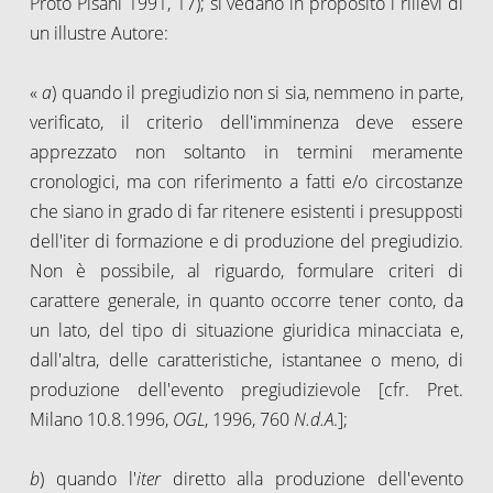
Proto Pisani 1991, 17); si vedano in proposito i rilievi di
un illustre Autore:
«
a
) quando il pregiudizio non si sia, nemmeno in parte,
verificato, il criterio dell'imminenza deve essere
apprezzato non soltanto in termini meramente
cronologici, ma con riferimento a fatti e/o circostanze
che siano in grado di far ritenere esistenti i presupposti
dell'iter di formazione e di produzione del pregiudizio.
Non è possibile, al riguardo, formulare criteri di
carattere generale, in quanto occorre tener conto, da
un lato, del tipo di situazione giuridica minacciata e,
dall'altra, delle caratteristiche, istantanee o meno, di
produzione dell'evento pregiudizievole [cfr. Pret.
Milano 10.8.1996,
OGL
, 1996, 760
N.d.A
.];
b
) quando l'
iter
diretto alla produzione dell'evento