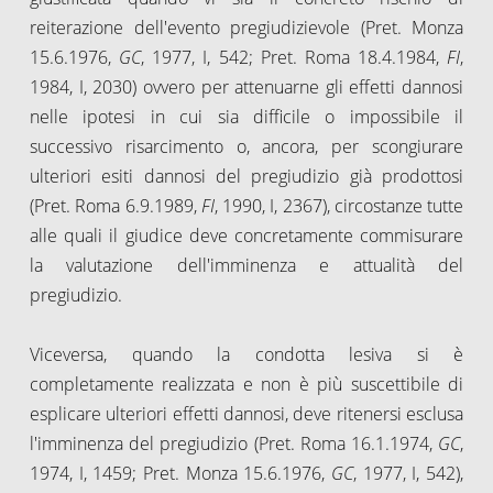
reiterazione dell'evento pregiudizievole (Pret. Monza
15.6.1976,
GC
, 1977, I, 542; Pret. Roma 18.4.1984,
FI
,
1984, I, 2030) ovvero per attenuarne gli effetti dannosi
nelle ipotesi in cui sia difficile o impossibile il
successivo risarcimento o, ancora, per scongiurare
ulteriori esiti dannosi del pregiudizio già prodottosi
(Pret. Roma 6.9.1989,
FI
, 1990, I, 2367), circostanze tutte
alle quali il giudice deve concretamente commisurare
la valutazione dell'imminenza e attualità del
pregiudizio.
Viceversa, quando la condotta lesiva si è
completamente realizzata e non è più suscettibile di
esplicare ulteriori effetti dannosi, deve ritenersi esclusa
l'imminenza del pregiudizio (Pret. Roma 16.1.1974,
GC
,
1974, I, 1459; Pret. Monza 15.6.1976,
GC
, 1977, I, 542),