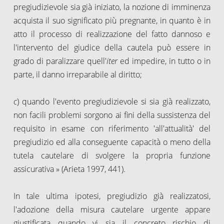
pregiudizievole sia già iniziato, la nozione di imminenza
acquista il suo significato più pregnante, in quanto è in
atto il processo di realizzazione del fatto dannoso e
l'intervento del giudice della cautela può essere in
grado di paralizzare quell'
iter
ed impedire, in tutto o in
parte, il danno irreparabile al diritto;
c
) quando l'evento pregiudizievole si sia già realizzato,
non facili problemi sorgono ai fini della sussistenza del
requisito in esame con riferimento 'all'attualità' del
pregiudizio ed alla conseguente capacità o meno della
tutela cautelare di svolgere la propria funzione
assicurativa » (Arieta 1997, 441).
In tale ultima ipotesi, pregiudizio già realizzatosi,
l'adozione della misura cautelare urgente appare
giustificata quando vi sia il concreto rischio di