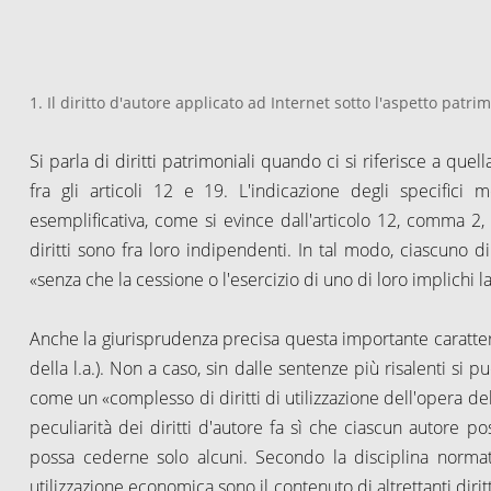
1. Il diritto d'autore applicato ad Internet sotto l'aspetto patri
Si parla di diritti patrimoniali quando ci si riferisce a quel
fra gli articoli 12 e 19. L'indicazione degli specific
esemplificativa, come si evince dall'articolo 12, comma 2, c
diritti sono fra loro indipendenti. In tal modo, ciascuno d
«senza che la cessione o l'esercizio di uno di loro implichi la 
Anche la giurisprudenza precisa questa importante caratterist
della l.a.). Non a caso, sin dalle sentenze più risalenti si 
come un «complesso di diritti di utilizzazione dell'opera del
peculiarità dei diritti d'autore fa sì che ciascun autore pos
possa cederne solo alcuni. Secondo la disciplina normativa
utilizzazione economica sono il contenuto di altrettanti dir