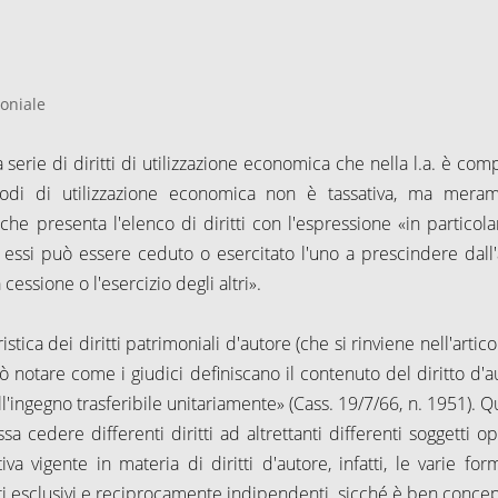
moniale
la serie di diritti di utilizzazione economica che nella l.a. è co
i modi di utilizzazione economica non è tassativa, ma mera
he presenta l'elenco di diritti con l'espressione «in particolar
i essi può essere ceduto o esercitato l'uno a prescindere dall'a
cessione o l'esercizio degli altri».
ica dei diritti patrimoniali d'autore (che si rinviene nell'artico
può notare come i giudici definiscano il contenuto del diritto d'a
l'ingegno trasferibile unitariamente» (Cass. 19/7/66, n. 1951). Q
sa cedere differenti diritti ad altrettanti differenti soggetti o
 vigente in materia di diritti d'autore, infatti, le varie for
itti esclusivi e reciprocamente indipendenti, sicché è ben concep