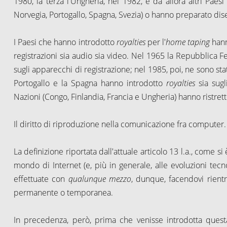
1980, la terza l'Ungheria, nel 1982, e da allora altri Paes
Norvegia, Portogallo, Spagna, Svezia) o hanno preparato dise
I Paesi che hanno introdotto
royalties
per l'
home taping
hann
registrazioni sia audio sia video. Nel 1965 la Repubblica 
sugli apparecchi di registrazione; nel 1985, poi, ne sono stat
Portogallo e la Spagna hanno introdotto
royalties
sia sug
Nazioni (Congo, Finlandia, Francia e Ungheria) hanno ristrett
Il diritto di riproduzione nella comunicazione fra computer.
La definizione riportata dall'attuale articolo 13 l.a., come s
mondo di Internet (e, più in generale, alle evoluzioni tecno
effettuate con
qualunque mezzo
, dunque, facendovi rient
permanente o temporanea.
In precedenza, però, prima che venisse introdotta quest