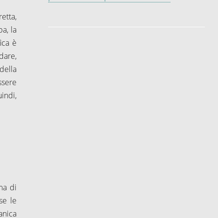
etta,
a, la
ica è
dare,
della
ssere
indi,
ma di
se le
anica