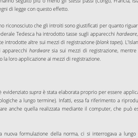
i hanno seguito più o meno gli stessi passi (Congo, Francia, Isl
gni di legge con questo effetto.
o riconosciuto che gli introiti sono giustificati per quanto rigua
Federale Tedesca ha introdotto tasse sugli apparecchi
hardware
e introdotte altre sui mezzi di registrazione (
blank tapes
). L'Isla
li apparecchi
hardware
sia sui mezzi di registrazione, mentre 
o la loro applicazione ai mezzi di registrazione.
i è evidenziato
supra
è stata elaborata proprio per essere applica
logiche a lungo termine). Infatti, essa fa riferimento a riprodu
rare anche quella realizzata mediante il computer, che può e
a nuova formulazione della norma, ci si interrogava a lungo 