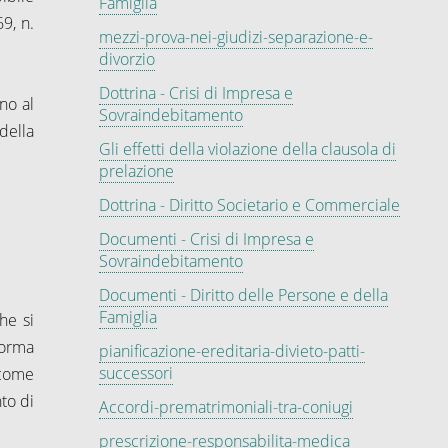
Famiglia
69, n.
mezzi-prova-nei-giudizi-separazione-e-
divorzio
Dottrina - Crisi di Impresa e
no al
Sovraindebitamento
della
Gli effetti della violazione della clausola di
prelazione
Dottrina - Diritto Societario e Commerciale
Documenti - Crisi di Impresa e
Sovraindebitamento
Documenti - Diritto delle Persone e della
Famiglia
he si
norma
pianificazione-ereditaria-divieto-patti-
successori
 come
nto di
Accordi-prematrimoniali-tra-coniugi
prescrizione-responsabilita-medica