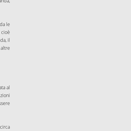
anda,
rda le
, cioè
nda, il
altre
ta al
zioni
ssere
circa