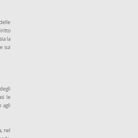
delle
ritto
ia la
e sui
degli
si le
 agli
, nel