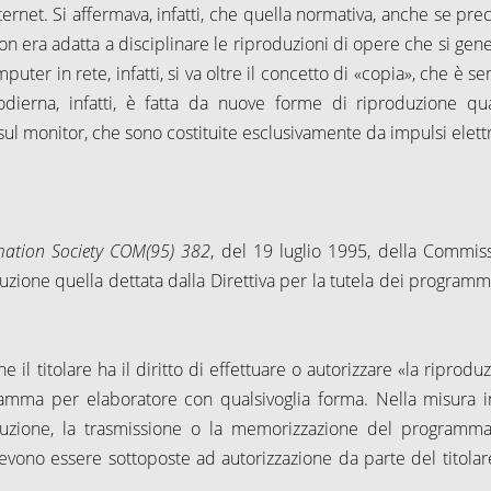
ternet. Si affermava, infatti, che quella normativa, anche se prec
on era adatta a disciplinare le riproduzioni di opere che si gen
ter in rete, infatti, si va oltre il concetto di «copia», che è s
 odierna, infatti, è fatta da nuove forme di riproduzione qua
 sul monitor, che sono costituite esclusivamente da impulsi elettr
rmation Society COM(95) 382
, del 19 luglio 1995, della Commis
zione quella dettata dalla Direttiva per la tutela dei programm
e il titolare ha il diritto di effettuare o autorizzare «la riprodu
mma per elaboratore con qualsivoglia forma. Nella misura i
secuzione, la trasmissione o la memorizzazione del programm
evono essere sottoposte ad autorizzazione da parte del titolar