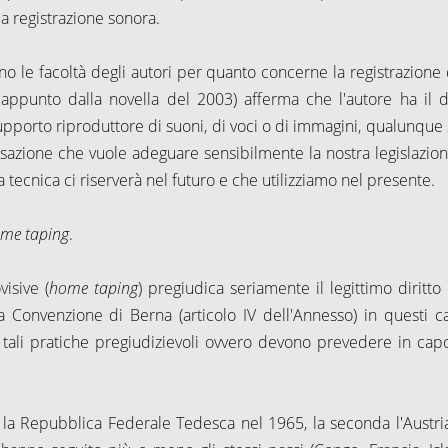
la registrazione sonora.
no le facoltà degli autori per quanto concerne la registrazione 
 appunto dalla novella del 2003) afferma che l'autore ha il di
upporto riproduttore di suoni, di voci o di immagini, qualunque s
recisazione che vuole adeguare sensibilmente la nostra legislazion
la tecnica ci riserverà nel futuro e che utilizziamo nel presente.
me taping
.
isive (
home taping
) pregiudica seriamente il legittimo diritto 
 Convenzione di Berna (articolo IV dell'Annesso) in questi ca
tali pratiche pregiudizievoli ovvero devono prevedere in capo
la Repubblica Federale Tedesca nel 1965, la seconda l'Austria