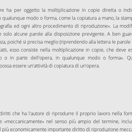
urre ha per oggetto la moltiplicazione in copie diretta o indir
in qualunque modo o forma, come la copiatura a mano, la stamp
ematografia ed ogni altro procedimento di riproduzione». La modif
e solo alcune parole alla disposizione previgente. A ben guar
a, poiché si precisa meglio (riprendendo alla lettera le parole 
nfatti, esso consiste nella moltiplicazione in copie, che deve e
to o in parte dell'opera, in qualunque modo o forma». Qu
 possa essere un'attività di copiatura di un'opera.
ritti che ha l'autore di riprodurre il proprio lavoro nella for
otte «meccanicamente» nel senso più ampio del termine, inclu
e il più economicamente importante diritto di riproduzione mecc