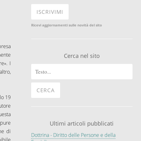
Ricevi aggiornamenti sulle novità del sito
mpresa
mente
Cerca nel sito
e». I
ltro,
lo 19
utore
uesta
ppure
Ultimi articoli pubblicati
me di
Dottrina - Diritto delle Persone e della
ibile