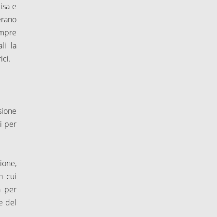
isa e
erano
empre
li la
ici.
sione
i per
zione,
n cui
a per
e del