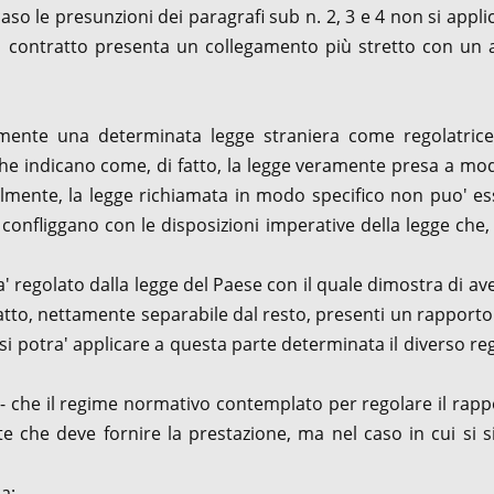
aso le presunzioni dei paragrafi sub n. 2, 3 e 4 non si appl
il contratto presenta un collegamento più stretto con un a
mente una determinata legge straniera come regolatrice
 che indicano come, di fatto, la legge veramente presa a mo
almente, la legge richiamata in modo specifico non puo' e
e confliggano con le disposizioni imperative della legge che
ra' regolato dalla legge del Paese con il quale dimostra di ave
atto, nettamente separabile dal resto, presenti un rapporto
 si potra' applicare a questa parte determinata il diverso r
- che il regime normativo contemplato per regolare il rapp
e che deve fornire la prestazione, ma nel caso in cui si s
a;