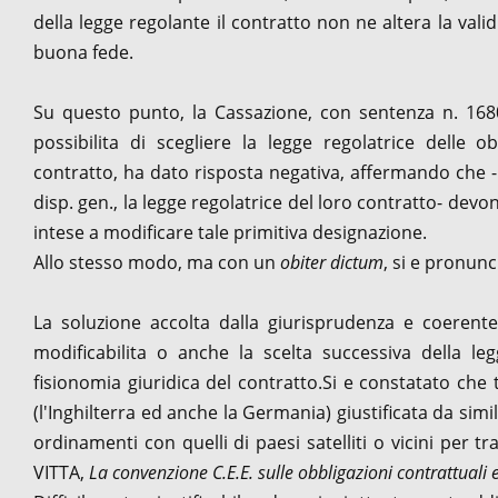
della legge regolante il contratto non ne altera la valid
buona fede.
Su questo punto, la Cassazione, con sentenza n. 168
possibilita di scegliere la legge regolatrice delle o
contratto, ha dato risposta negativa, affermando che -u
disp. gen., la legge regolatrice del loro contratto- devono
intese a modificare tale primitiva designazione.
Allo stesso modo, ma con un
obiter dictum
, si e pronun
La soluzione accolta dalla giurisprudenza e coerente 
modificabilita o anche la scelta successiva della l
fisionomia giuridica del contratto.Si e constatato che 
(l'Inghilterra ed anche la Germania) giustificata da simi
ordinamenti con quelli di paesi satelliti o vicini per
VITTA,
La convenzione C.E.E. sulle obbligazioni contrattuali 