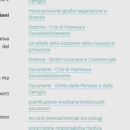
Famiglia
mezzi-prova-nei-giudizi-separazione-e-
ioni
divorzio
Dottrina - Crisi di Impresa e
Sovraindebitamento
ativa
Gli effetti della violazione della clausola di
ù del
prelazione
Dottrina - Diritto Societario e Commerciale
Documenti - Crisi di Impresa e
Sovraindebitamento
ta ma
Documenti - Diritto delle Persone e della
Famiglia
porti
pianificazione-ereditaria-divieto-patti-
successori
ioni
Accordi-prematrimoniali-tra-coniugi
prescrizione-responsabilita-medica