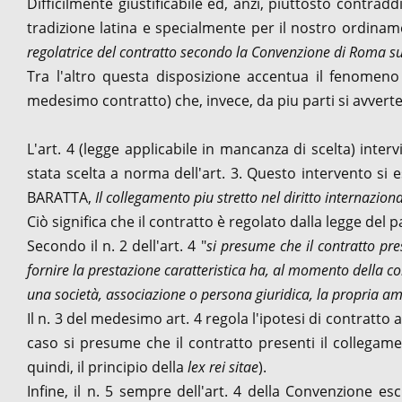
Difficilmente giustificabile ed, anzi, piuttosto contrad
tradizione latina e specialmente per il nostro ordin
regolatrice del contratto secondo la Convenzione di Roma sull
Tra l'altro questa disposizione accentua il fenomen
medesimo contratto) che, invece, da piu parti si avverte
L'art. 4 (legge applicabile in mancanza di scelta) inter
stata scelta a norma dell'art. 3. Questo intervento si e
BARATTA,
Il collegamento piu stretto nel diritto internaziona
Ciò significa che il contratto è regolato dalla legge del 
Secondo il n. 2 dell'art. 4 "
si presume che il contratto pre
fornire la prestazione caratteristica ha, al momento della con
una società, associazione o persona giuridica, la propria a
Il n. 3 del medesimo art. 4 regola l'ipotesi di contratt
caso si presume che il contratto presenti il collegame
quindi, il principio della
lex rei sitae
).
Infine, il n. 5 sempre dell'art. 4 della Convenzione e