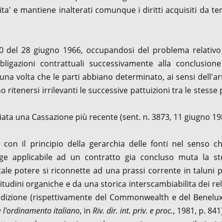
ita' e mantiene inalterati comunque i diritti acquisiti da ter
0 del 28 giugno 1966, occupandosi del problema relativo 
bbligazioni contrattuali successivamente alla conclusione
na volta che le parti abbiano determinato, ai sensi dell'ar
 ritenersi irrilevanti le successive pattuizioni tra le stesse 
ciata una Cassazione più recente (sent. n. 3873, 11 giugno 19
con il principio della gerarchia delle fonti nel senso ch
egge applicabile ad un contratto gia concluso muta la st
tale potere si riconnette ad una prassi corrente in taluni 
litudini organiche e da una storica interscambiabilita dei rel
 tradizione (rispettivamente del Commonwealth e del Benelux
e l'ordinamento italiano
, in
Riv. dir. int. priv. e proc.
, 1981, p. 841