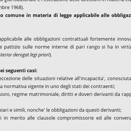
mbre 1968).
to comune in materia di legge applicabile alle obbligaz
applicabile alle obbligazioni contrattuali fortemente innov
me pattizio sulle norme interne di pari rango si ha in virt
terior derogat legi priori
).
i seguenti casi:
'eccezione delle situazioni relative all'incapacita', conosciu
a normativa vigente in uno degli stati dei contraenti;
sioni, regime matrimoniale, diritti e doveri derivanti da rap
iari e simili, nonche' le obbligazioni da questi derivanti;
i in merito alle clausole compromissorie ed alle convenz