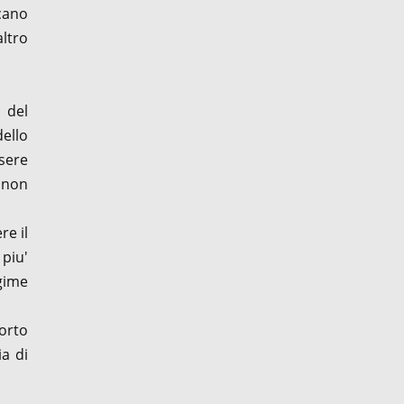
icano
ltro
 del
dello
ssere
, non
re il
 piu'
egime
orto
ia di