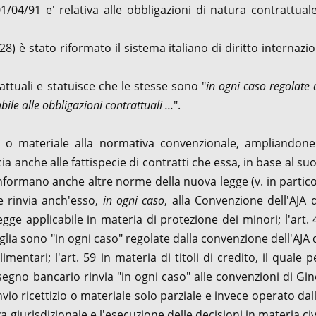
04/91 e' relativa alle obbligazioni di natura contrattual
8) è stato riformato il sistema italiano di diritto internazi
attuali e statuisce che le stesse sono "
in ogni caso regolate 
e alle obbligazioni contrattuali ...
".
io o materiale alla normativa convenzionale, ampliandone
a anche alle fattispecie di contratti che essa, in base al suo
informano anche altre norme della nuova legge (v. in partic
le rinvia anch'esso,
in ogni caso
, alla Convenzione dell'AJA 
ge applicabile in materia di protezione dei minori; l'art. 4
iglia sono "in ogni caso" regolate dalla convenzione dell'AJA 
mentari; l'art. 59 in materia di titoli di credito, il quale p
ssegno bancario rinvia "in ogni caso" alle convenzioni di Gi
nvio ricettizio o materiale solo parziale e invece operato dall
urisdizionale e l'esecuzione delle decisioni in materia civ