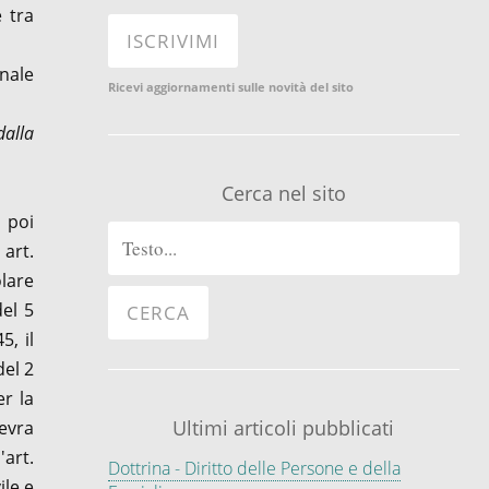
e tra
onale
Ricevi aggiornamenti sulle novità del sito
dalla
Cerca nel sito
 poi
 art.
olare
del 5
5, il
del 2
er la
Ultimi articoli pubblicati
nevra
'art.
Dottrina - Diritto delle Persone e della
ile e