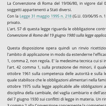
La Convenzione di Roma del 19/06/80, in vigore dal 01/
soggetti appartenenti a Stati diversi.
Con la
Legge 31 maggio 1995 n. 218
(G.U. 03/06/95 n. 12
privato.
L'art. 57 di questa legge riguarda le obbligazione contr
Convenzione di Roma del 19 giugno 1980 sulla legge applicabil
Questa disposizione opera quindi un rinvio ricettiz
l'ambito di applicazione in modo da estenderne l'efficaci
1, comma 2, non regola. E' la medesima tecnica cui si 
l'art. 42 comma 1, sulla protezione dei minori, il qua
ottobre 1961 sulla competenza delle autorità e sulla leg
quale stabilisce che le obbligazioni alimentari nella fam
ottobre 1975 sulla legge applicabile alle obbligazioni ali
disciplina della cambiale, del vaglia cambiario e dell'a
del 7 giugno 1930 sui conflitti di legge in materia. Un ri
3 comma 2 alla Convenzione concernente la competenza gi