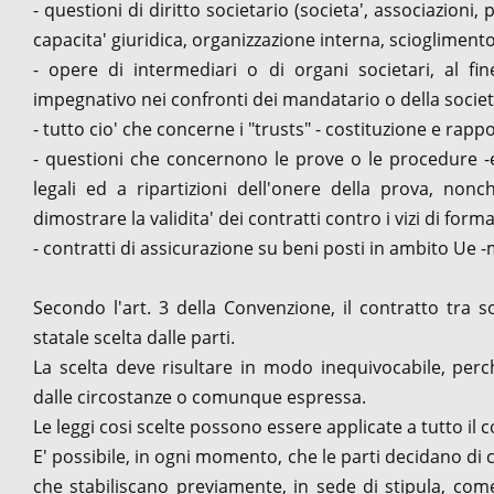
- questioni di diritto societario (societa', associazioni
capacita' giuridica, organizzazione interna, scioglimento,
- opere di intermediari o di organi societari, al fi
impegnativo nei confronti dei mandatario o della societ
- tutto cio' che concerne i "trusts" - costituzione e rappor
- questioni che concernono le prove o le procedure -ec
legali ed a ripartizioni dell'onere della prova, non
dimostrare la validita' dei contratti contro i vizi di forma
- contratti di assicurazione su beni posti in ambito Ue -
Secondo l'art. 3 della Convenzione, il contratto tra s
statale scelta dalle parti.
La scelta deve risultare in modo inequivocabile, per
dalle circostanze o comunque espressa.
Le leggi cosi scelte possono essere applicate a tutto il 
E' possibile, in ogni momento, che le parti decidano di
che stabiliscano previamente, in sede di stipula, co