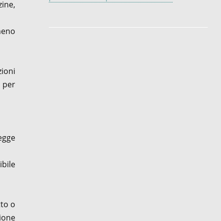
zine,
meno
zioni
 per
legge
bile
tto o
ione