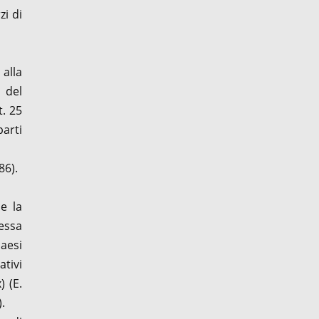
zi di
alla
 del
t. 25
parti
86).
e la
essa
paesi
ativi
) (E.
).