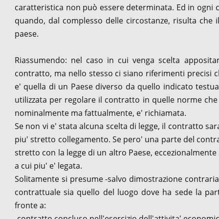
caratteristica non può essere determinata. Ed in ogni c
quando, dal complesso delle circostanze, risulta che 
paese.
Riassumendo: nel caso in cui venga scelta apposita
contratto, ma nello stesso ci siano riferimenti precisi
e' quella di un Paese diverso da quello indicato testu
utilizzata per regolare il contratto in quelle norme ch
nominalmente ma fattualmente, e' richiamata.
Se non vi e' stata alcuna scelta di legge, il contratto sa
piu' stretto collegamento. Se pero' una parte del contr
stretto con la legge di un altro Paese, eccezionalmente
a cui piu' e' legata.
Solitamente si presume -salvo dimostrazione contraria
contrattuale sia quello del luogo dove ha sede la part
fronte a:
-contratto concluso nell'esercizio dell'attivita' economic