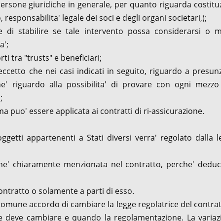
, persone giuridiche in generale, per quanto riguarda costitu
 responsabilita' legale dei soci e degli organi societari,);
ne di stabilire se tale intervento possa considerarsi o 
a';
ti tra "trusts" e beneficiari;
cetto che nei casi indicati in seguito, riguardo a presun
che' riguardo alla possibilita' di provare con ogni mezzo
;
ma puo' essere applicata ai contratti di ri-assicurazione.
oggetti appartenenti a Stati diversi verra' regolato dalla 
che' chiaramente menzionata nel contratto, perche' deduci
contratto o solamente a parti di esso.
 comune accordo di cambiare la legge regolatrice del contra
me deve cambiare e quando la regolamentazione. La variaz