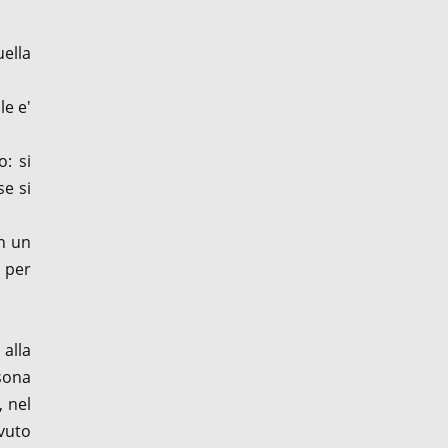
ella
le e'
o: si
se si
n un
e per
alla
rsona
 nel
evuto