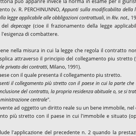
dittoria può apparire invece la norma in esame per il giuris
amento (v. R. PERCHINUNNO,
Appunti sulla modificabilita della 
a legge applicabile alle obbligazioni contrattuali
, in
Riv. not.,
19
o del
depecage
(cioe il frazionamento della legge applicabi
 l'esigenza di combattere.
viene nella misura in cui la legge che regola il contratto no
splica attraverso il principio del collegamento piu stretto (
le privato dei contratti
, Milano, 1991).
paese con il quale presenta il collegamento piu stretto.
senti il collegamento più stretto con il paese in cui la parte che
clusione del contratto, la propria residenza abituale o, se si trat
mministrazione centrale
".
o avente ad oggetto un diritto reale su un bene immobile, nel
nto più stretto con il paese in cui l'immobile e situato (o
sclude l'applicazione del precedente n. 2 quando la presta