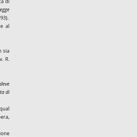
ta di
legge
93).
le al
n sia
v. R.
 deve
ta di
 qual
pera,
zione