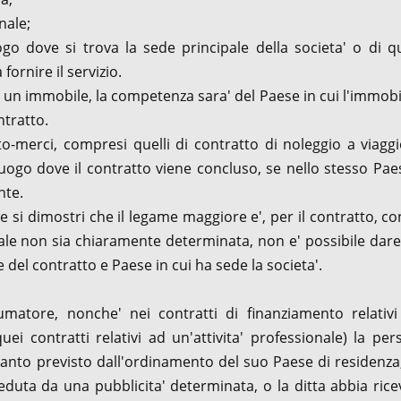
nale;
go dove si trova la sede principale della societa' o di qu
ornire il servizio.
si un immobile, la competenza sara' del Paese in cui l'immobi
ntratto.
-merci, compresi quelli di contratto di noleggio a viaggi
ogo dove il contratto viene concluso, se nello stesso Pae
nte.
 dimostri che il legame maggiore e', per il contratto, co
uale non sia chiaramente determinata, non e' possibile dar
e del contratto e Paese in cui ha sede la societa'.
matore, nonche' nei contratti di finanziamento relativi 
i contratti relativi ad un'attivita' professionale) la pe
anto previsto dall'ordinamento del suo Paese di residenza,
ceduta da una pubblicita' determinata, o la ditta abbia ric