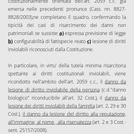
costituzionalmente orientata dell'art. 2059 c.c. già
emersa nelle precedenti pronunce (Cass. nn. 8827-
8828/2003),ne completano il quadro, confermando la
tipicità dei casi di risarcimento dei danni non
patrimoniali se sussiste
a)
espressa previsione di legge
b)
configurabilità di fattispecie reato
c)
lesione di diritti
inviolabili riconosciuti dalla Costituzione.
In particolare, in virtu' della tutela minima risarcitoria
spettante ai diritti costituzionali inviolabili, viene
ricondotto nell'ambito dell'art. 2059 c.c., il
danno da
lesione di diritto inviolabile della persona
(c.d."danno
biologico" riconducibile all'art. 32 Cost.), il
danno da
lesione dei diritti inviolabili della famiglia
(art. 2, 29 e 30
Cost.),
il danno da lesione del diritto alla reputazione,
all'immagine, al nome , alla riservatezza
(art. 2 e 3 Cost.-
sent. 25157/2008).