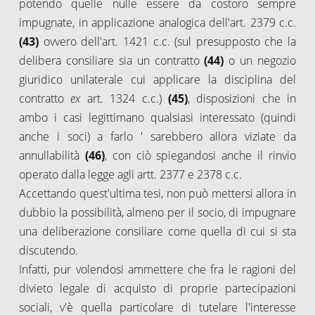
potendo quelle nulle essere da costoro sempre
impugnate, in applicazione analogica dell'art. 2379 c.c.
(43)
ovvero dell'art. 1421 c.c. (sul presupposto che la
delibera consiliare sia un contratto
(44)
o un negozio
giuridico unilaterale cui applicare la disciplina del
contratto
ex
art. 1324 c.c.)
(45)
, disposizioni che in
ambo i casi legittimano qualsiasi interessato (quindi
anche i soci) a farlo ' sarebbero allora viziate da
annullabilità
(46)
, con ciò spiegandosi anche il rinvio
operato dalla legge agli artt. 2377 e 2378 c.c.
Accettando quest'ultima tesi, non può mettersi allora in
dubbio la possibilità, almeno per il socio, di impugnare
una deliberazione consiliare come quella di cui si sta
discutendo.
Infatti, pur volendosi ammettere che fra le ragioni del
divieto legale di acquisto di proprie partecipazioni
sociali, v'è quella particolare di tutelare l'interesse