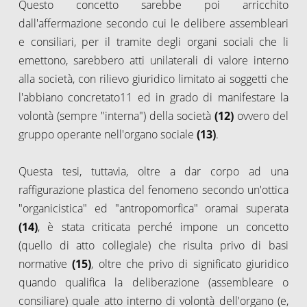
Questo concetto sarebbe poi arricchito
dall'affermazione secondo cui le delibere assembleari
e consiliari, per il tramite degli organi sociali che li
emettono, sarebbero atti unilaterali di valore interno
alla società, con rilievo giuridico limitato ai soggetti che
l'abbiano concretato11 ed in grado di manifestare la
volontà (sempre "interna") della società
(12)
ovvero del
gruppo operante nell'organo sociale
(13)
.
Questa tesi, tuttavia, oltre a dar corpo ad una
raffigurazione plastica del fenomeno secondo un'ottica
"organicistica" ed "antropomorfica" oramai superata
(14)
, è stata criticata perché impone un concetto
(quello di atto collegiale) che risulta privo di basi
normative
(15)
, oltre che privo di significato giuridico
quando qualifica la deliberazione (assembleare o
consiliare) quale atto interno di volontà dell'organo (e,