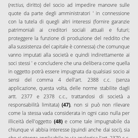
(
rectius
, diritto) del socio ad impedire manovre sulle
quote da parte degli amministratori ' in connessione
con la tutela di quegli altri interessi (fornire garanzie
patrimoniali ai creditori sociali attuali e futuri;
proteggere la funzione di produzione del reddito che
alla sussistenza del capitale è connessa) che comunque
vanno imputati alla società e quindi indirettamente ai
soci stessi ' e concludere che una delibera come quella
in oggetto potrà essere impugnata da qualsiasi socio ai
sensi del comma 4 dell'art. 2388 c.c. (senza
applicazione, questa volta, delle norme stabilite dagli
artt. 2377 e 2378 c.c., trattandosi di società a
responsabilità limitata)
(47)
, non si può non rilevare
come la stessa vada considerata in ogni caso nulla per
illiceità dell'oggetto
(48)
e come tale impugnabile da
chiunque vi abbia interesse (quindi anche dai soci), sia
che si ritenga applicabile in via analogica l'art. 2379 c.c.