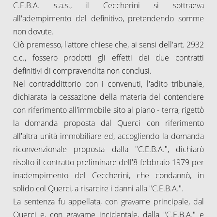
C.E.B.A. s.a.s., il Ceccherini si sottraeva
all'adempimento del definitivo, pretendendo somme
non dovute.
Ciò premesso, l'attore chiese che, ai sensi dell'art. 2932
c.c., fossero prodotti gli effetti dei due contratti
definitivi di compravendita non conclusi.
Nel contraddittorio con i convenuti, l'adito tribunale,
dichiarata la cessazione della materia del contendere
con riferimento all'immobile sito al piano - terra, rigettò
la domanda proposta dal Querci con riferimento
all'altra unità immobiliare ed, accogliendo la domanda
riconvenzionale proposta dalla "C.E.B.A.", dichiarò
risolto il contratto preliminare dell'8 febbraio 1979 per
inadempimento del Ceccherini, che condannò, in
solido col Querci, a risarcire i danni alla "C.E.B.A.".
La sentenza fu appellata, con gravame principale, dal
Querci e, con gravame incidentale, dalla "C.E.B.A." e