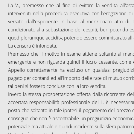
La V., premesso che al fine di evitare la vendita all'as
intervenuti nella procedura esecutiva con l'erogazione 
versato dall'esponente in base al menzionato atto di 
condizionato alla subastazione dei cespiti, ben potendo es
quod plerumque accidit», potendo essere commisurato all'
La censura è infondata.
Premesso che il motivo in esame attiene soltanto al man
emergente e non riguarda quindi il lucro cessante, come es
Appello correttamente ha escluso un qualsiasi pregiudiz
pagato per contanti ed all'importo delle rate di mutuo corr
tal beni si fossero concluse con la loro vendita.
Invero la stessa prospettazione offerta dalla ricorrente 
accertata responsabilità professionale del L. è necessaria
posto che soltanto in tale ipotesi il pagamento del prezzo d
consegue che non è riscontrabile un pregiudizio economic
potenziale ma attuale e quindi incidente sulla sfera patrimoni