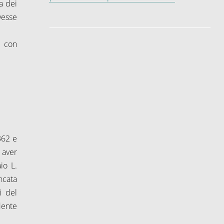
a dei
vesse
o con
362 e
 aver
io L.
ncata
i del
dente