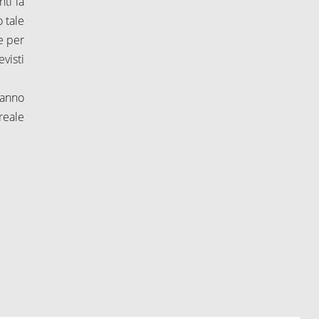
nti la
 tale
e per
visti
danno
reale