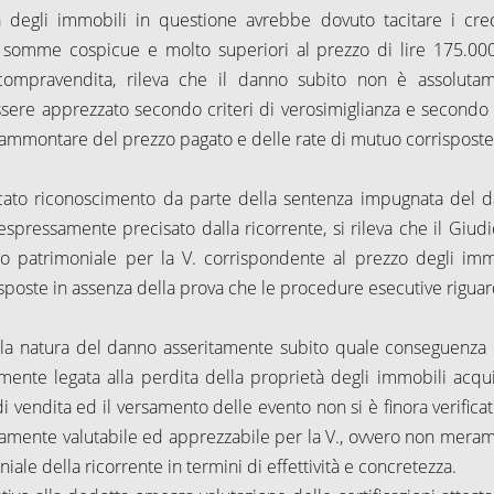
ta degli immobili in questione avrebbe dovuto tacitare i cred
di somme cospicue e molto superiori al prezzo di lire 175.00
compravendita, rileva che il danno subito non è assoluta
sere apprezzato secondo criteri di verosimiglianza e secondo l
ammontare del prezzo pagato e delle rate di mutuo corrisposte
cato riconoscimento da parte della sentenza impugnata del 
pressamente precisato dalla ricorrente, si rileva che il Giudi
io patrimoniale per la V. corrispondente al prezzo degli imm
isposte in assenza della prova che le procedure esecutive riguar
della natura del danno asseritamente subito quale conseguenza 
mente legata alla perdita della proprietà degli immobili acquis
i vendita ed il versamento delle evento non si è finora verificat
amente valutabile ed apprezzabile per la V., ovvero non mera
ale della ricorrente in termini di effettività e concretezza.