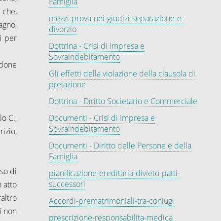
Famiglia
 che,
mezzi-prova-nei-giudizi-separazione-e-
agno,
divorzio
i per
Dottrina - Crisi di Impresa e
Sovraindebitamento
ndone
Gli effetti della violazione della clausola di
prelazione
Dottrina - Diritto Societario e Commerciale
lo C.,
Documenti - Crisi di Impresa e
Sovraindebitamento
izio,
Documenti - Diritto delle Persone e della
Famiglia
so di
pianificazione-ereditaria-divieto-patti-
successori
 atto
altro
Accordi-prematrimoniali-tra-coniugi
i non
prescrizione-responsabilita-medica