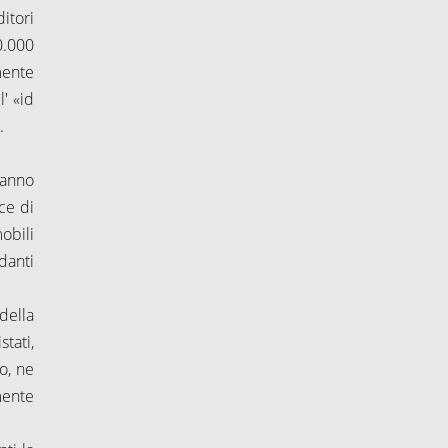
itori
0.000
mente
' «id
.
danno
ce di
obili
danti
della
tati,
o, ne
mente