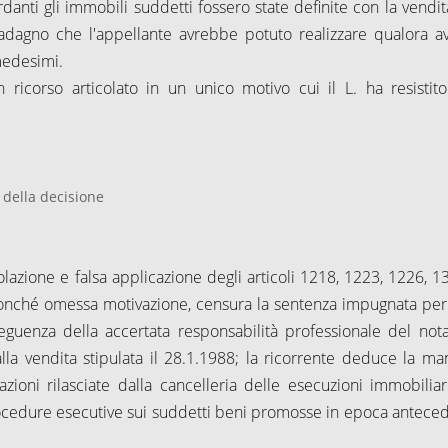
danti gli immobili suddetti fossero state definite con la vendit
dagno che l'appellante avrebbe potuto realizzare qualora a
medesimi.
 ricorso articolato in un unico motivo cui il L. ha resistit
 della decisione
lazione e falsa applicazione degli articoli 1218, 1223, 1226, 1
nonché omessa motivazione, censura la sentenza impugnata per
guenza della accertata responsabilità professionale del nota
alla vendita stipulata il 28.1.1988; la ricorrente deduce la ma
zioni rilasciate dalla cancelleria delle esecuzioni immobiliar
procedure esecutive sui suddetti beni promosse in epoca antece