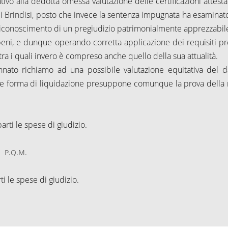
tivo alla dedotta omessa valutazione delle certificazioni attesta
i Brindisi, posto che invece la sentenza impugnata ha esaminato
l riconoscimento di un pregiudizio patrimonialmente apprezzabil
i beni, e dunque operando corretta applicazione dei requisiti pre
tra i quali invero è compreso anche quello della sua attualità.
cennato richiamo ad una possibile valutazione equitativa del 
ale forma di liquidazione presuppone comunque la prova della 
rti le spese di giudizio.
P.Q.M.
i le spese di giudizio.