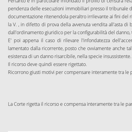
Pertanto è in particolare infondato il profilo di censura rela
pendenza delle esecuzioni immobiliari presso il tribunale d
documentazione ritenendola peraltro irrilevante ai fini de
la V. , in difetto di prova della avvenuta vendita all'asta d
dall'ordinamento giuridico per la configurabilità del danno, 
E' poi appena il caso di rilevare l'infondatezza dell'ac
lamentato dalla ricorrente, posto che ovviamente anche t
esistenza di un danno risarcibile, nella specie insussistente.
Il ricorso deve quindi essere rigettato.
Ricorrono giusti motivi per compensare interamente tra le pa
La Corte rigetta il ricorso e compensa interamente tra le part