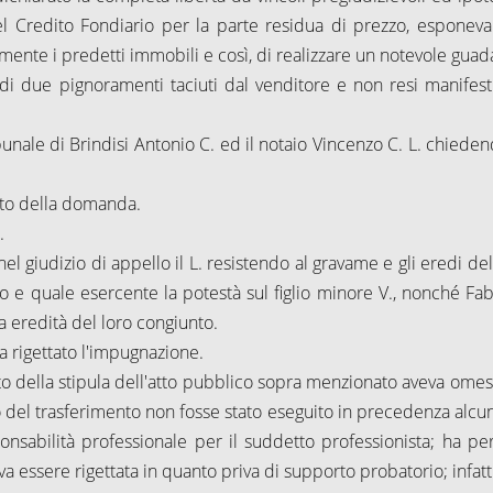
l Credito Fondiario per la parte residua di prezzo, esponeva
ente i predetti immobili e così, di realizzare un notevole guad
di due pignoramenti taciuti dal venditore e non resi manifest
ibunale di Brindisi Antonio C. ed il notaio Vincenzo C. L. chiede
ento della domanda.
.
l giudizio di appello il L. resistendo al gravame e gli eredi del
o e quale esercente la potestà sul figlio minore V., nonché Fabr
lla eredità del loro congiunto.
 rigettato l'impugnazione.
cato della stipula dell'atto pubblico sopra menzionato aveva omes
o del trasferimento non fosse stato eseguito in precedenza alcun
nsabilità professionale per il suddetto professionista; ha per
a essere rigettata in quanto priva di supporto probatorio; infatt