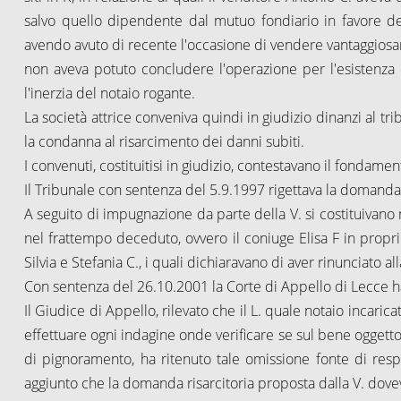
salvo quello dipendente dal mutuo fondiario in favore de
avendo avuto di recente l'occasione di vendere vantaggiosam
non aveva potuto concludere l'operazione per l'esistenza 
l'inerzia del notaio rogante.
La società attrice conveniva quindi in giudizio dinanzi al tr
la condanna al risarcimento dei danni subiti.
I convenuti, costituitisi in giudizio, contestavano il fondam
Il Tribunale con sentenza del 5.9.1997 rigettava la domanda
A seguito di impugnazione da parte della V. si costituivano ne
nel frattempo deceduto, ovvero il coniuge Elisa F in propri
Silvia e Stefania C., i quali dichiaravano di aver rinunciato a
Con sentenza del 26.10.2001 la Corte di Appello di Lecce ha
Il Giudice di Appello, rilevato che il L. quale notaio incari
effettuare ogni indagine onde verificare se sul bene oggett
di pignoramento, ha ritenuto tale omissione fonte di respo
aggiunto che la domanda risarcitoria proposta dalla V. dovev