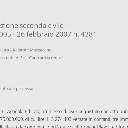
ezione seconda civile
05 - 26 febbraio 2007 n. 4381
ietra - Relatore Mazzacane
orrente V. Srl - Controricorrente L.
ento del processo
 - E. Agricola Edilizia, premesso di aver acquistato con atto pub
75.000.000, di cui lire 113.274.403 versate in contanti, tre imm
 dichiarato la completa libertà da vincoli pregiudizievoli ed ipo