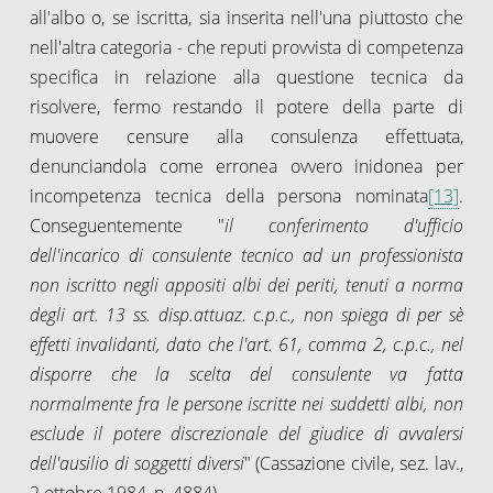
all'albo o, se iscritta, sia inserita nell'una piuttosto che
nell'altra categoria - che reputi provvista di competenza
specifica in relazione alla questione tecnica da
risolvere, fermo restando il potere della parte di
muovere censure alla consulenza effettuata,
denunciandola come erronea ovvero inidonea per
incompetenza tecnica della persona nominata
[13]
.
Conseguentemente "
il conferimento d'ufficio
dell'incarico di consulente tecnico ad un professionista
non iscritto negli appositi albi dei periti, tenuti a norma
degli art. 13 ss. disp.attuaz. c.p.c., non spiega di per sè
effetti invalidanti, dato che l'art. 61, comma 2, c.p.c., nel
disporre che la scelta del consulente va fatta
normalmente fra le persone iscritte nei suddetti albi, non
esclude il potere discrezionale del giudice di avvalersi
dell'ausilio di soggetti diversi
" (Cassazione civile, sez. lav.,
2 ottobre 1984, n. 4884).