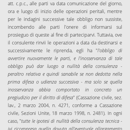
att. c.p.c., alle parti va data comunicazione del giorno,
ora e luogo di inizio delle operazioni peritali, mentre
per le indagini successive tale obbligo non sussiste,
incombendo alle parti l'onere di informarsi sul
prosieguo di queste al fine di parteciparvi. Tuttavia, ove
il consulente rinvii le operazioni a data da destinarsi e
successivamente le riprenda, egli ha "
l'obbligo di
avvertire nuovamente le parti, e l'inosservanza di tale
obbligo può dar luogo a nullità della consulenza -
peraltro relativa e quindi sanabile se non dedotta nella
prima difesa o udienza successiva - ma solo se quella
inosservanza abbia comportato in concreto un
pregiudizio per il diritto di difesa
" (Cassazione civile, sez.
lav., 2 marzo 2004, n. 4271, conforme a Cassazione
civile, Sezioni Unite, 18 marzo 1998, n. 2481). In ogni
caso, "
tutte le ipotesi di nullità della consulenza tecnica -
ivi ricompresa quella dovuta all'eventuale allargamento