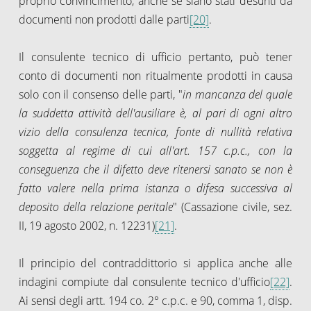
proprio convincimento, anche se siano stati desunti da
documenti non prodotti dalle parti
[20]
.
Il consulente tecnico di ufficio pertanto, può tener
conto di documenti non ritualmente prodotti in causa
solo con il consenso delle parti, "
in mancanza del quale
la suddetta attività dell'ausiliare è, al pari di ogni altro
vizio della consulenza tecnica, fonte di nullità relativa
soggetta al regime di cui all'art. 157 c.p.c., con la
conseguenza che il difetto deve ritenersi sanato se non è
fatto valere nella prima istanza o difesa successiva al
deposito della relazione peritale
" (Cassazione civile, sez.
II, 19 agosto 2002, n. 12231)
[21]
.
Il principio del contraddittorio si applica anche alle
indagini compiute dal consulente tecnico d'ufficio
[22]
.
Ai sensi degli artt. 194 co. 2° c.p.c. e 90, comma 1, disp.